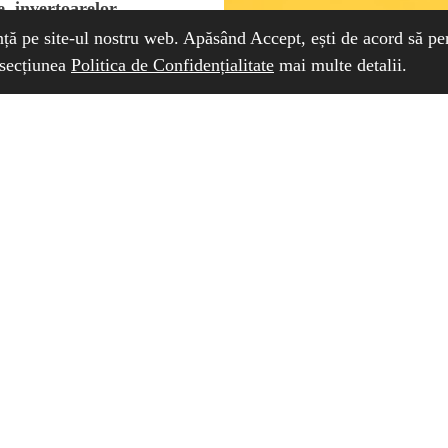
e, invertoarelor
LEKTRI.CO
).
ță pe site-ul nostru web. Apăsând Accept, ești de acord să pe
 secțiunea
Politica de Confidențialitate
mai multe detalii.
ă-ți instalezi un
ndustria energetică
iuni pas cu pas, sfaturi
rmanța și eficiența