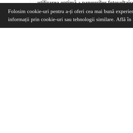
utilizarea optimă
a
panourilor fotovoltaic
(Hypontech, Huawei
), stații de încărcare (
Folosim cookie-uri pentru a-ți oferi cea mai bună experien
informații prin cookie-uri sau tehnologii similare. Află în
Fie că ești un
proprietar de casă
interesat s
sistem fotovoltaic
sau un
profesionist
din i
solară, aceste
manuale
îți vor oferi instrucț
utile și recomandări pentru a maximiza perfo
panourilor fotovoltaice.
Vezi manualele