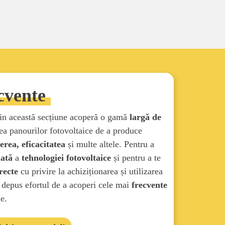
cvente
 din această secțiune acoperă o gamă
largă de
tea panourilor fotovoltaice de a produce
nerea, eficacitatea
și multe altele. Pentru a
ată
a
tehnologiei fotovoltaice
și pentru a te
recte
cu privire la achiziționarea și utilizarea
 depus efortul de a acoperi cele mai
frecvente
e.