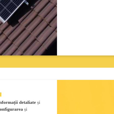
nformații detaliate
și
configurarea
și