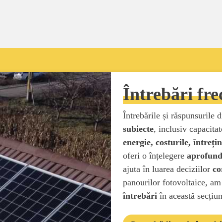
Întrebări fre
Întrebările și răspunsurile
subiecte
, inclusiv capacita
energie, costurile, întreți
oferi o înțelegere
aprofund
ajuta în luarea deciziilor
co
panourilor fotovoltaice, am
întrebări
în această secțiun