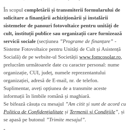
În scopul
completării și transmiterii formularului de
solicitare a finanțării achiziționării și instalării
sistemelor de panouri fotovoltaice pentru unități de
cult, instituții publice sau organizații care furnizează
servicii sociale
(secțiunea
”Programe de finanțare”
-
Sisteme Fotovoltaice pentru Unități de Cult și Asistență
Socială) de pe website-ul Societății
www.fomcosolar.ro
,
prelucrăm următoarele date cu caracter personal: nume
organizație, CUI, județ, numele reprezentantului
organizației, adresă de E-mail, nr. de telefon.
Suplimentar, aveți opțiunea de a transmite aceste
informații în limbile română și maghiară.
Se bifează căsuța cu mesajul
”Am citit și sunt de acord cu
Politica de Confidențialitate
și
Termenii și Condițiile
”
, și
se apasă pe butonul
”Trimite mesajul”
.