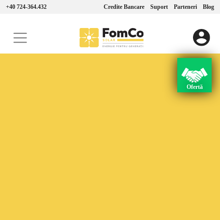
+40 724-364.432
Credite Bancare
Suport
Parteneri
Blog
Ofertă