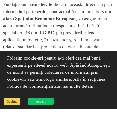
Fundație sunt
transferate
de către aceasta direct sau prin
intermediul partenerilor contractuali/colaboratorilor săi
în
afara Spațiului Economic European
, vă asigurăm că
aceste transferuri au loc cu respectarea R.G.P.D. (în
special art. 46 din R.G.P.D.), a prevederilor legale
aplicabile în materie, în baza unor garanții adecvate
(clauze standard de protecție a datelor adoptate de
Comisie) și cu condiția de a exista drepturi opozabile și
Folosim cookie-uri pentru a-ți oferi cea mai bună
căi de atac eficiente pentru persoanele vizate.
experiență pe site-ul nostru web. Apăsând Accept, ești
7. CE MĂSURI DE PROTECȚIE ȘI GARANȚII
de acord să permiți colectarea de informații prin
LUĂM?
cookie-uri sau tehnologii similare. Află în secțiunea
Societatea implementează măsuri tehnice și organizatorice
Politica de Confidențialitate
mai multe detalii.
adecvate în vederea asigurării unui nivel înalt de
securitate și protecție a datelor cu caracter personal.
Decline
Accept
Utilizăm metode şi tehnologii de securitate, împreună cu
politici şi proceduri interne de lucru, inclusiv de control şi