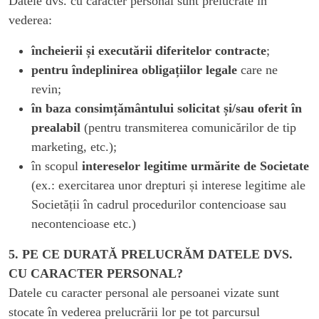
Datele dvs. cu caracter personal sunt prelucrate în
vederea:
încheierii și executării diferitelor contracte
;
pentru îndeplinirea obligațiilor legale
care ne
revin;
în baza consimțământului solicitat și/sau oferit în
prealabil
(pentru transmiterea comunicărilor de tip
marketing, etc.);
în scopul
intereselor legitime urmărite de Societate
(ex.: exercitarea unor drepturi și interese legitime ale
Societății în cadrul procedurilor contencioase sau
necontencioase etc.)
5. PE CE DURATĂ PRELUCRĂM DATELE DVS.
CU CARACTER PERSONAL?
Datele cu caracter personal ale persoanei vizate sunt
stocate în vederea prelucrării lor pe tot parcursul