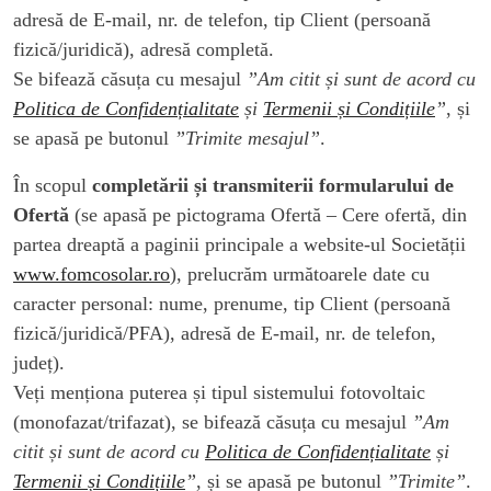
adresă de E-mail, nr. de telefon, tip Client (persoană
fizică/juridică), adresă completă.
Se bifează căsuța cu mesajul
”Am citit și sunt de acord cu
Politica de Confidențialitate
și
Termenii și Condițiile
”
, și
se apasă pe butonul
”Trimite mesajul”
.
În scopul
completării și transmiterii formularului de
Ofertă
(se apasă pe pictograma Ofertă – Cere ofertă, din
partea dreaptă a paginii principale a website-ul Societății
www.fomcosolar.ro
), prelucrăm următoarele date cu
caracter personal: nume, prenume, tip Client (persoană
fizică/juridică/PFA), adresă de E-mail, nr. de telefon,
județ).
Veți menționa puterea și tipul sistemului fotovoltaic
(monofazat/trifazat), se bifează căsuța cu mesajul
”Am
citit și sunt de acord cu
Politica de Confidențialitate
și
Termenii și Condițiile
”
, și se apasă pe butonul
”Trimite”
.