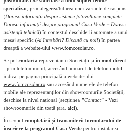
posibilitatea de solicitare a unui suport tehnic
specializat
, prin alegerea/bifarea unei variante de răspuns
(
Doresc informații despre sisteme fotovoltaice complete –
Doresc informații despre programul Casa Verde – Doresc
asistență tehnică
) în contextul deschiderii automate a unui
mesaj specific (
Ai întrebări? Discută cu noi!
) în partea
dreaptă a website-ului
www.fomcosolar.ro
.
Se pot
contacta
reprezentanții Societății și
în mod direct
- prin telefon mobil, accesând numărul de telefon mobil
indicat pe pagina principală a website-ului
www.fomcosolar.ro
sau accesând numerele de telefon
mobile ale reprezentanților din showroomurile Societății,
deschise la nivel național (secțiunea
”Contact”
- Vezi
showroomurile din toată ţara,
aici
).
În scopul
completării și transmiterii formularului de
înscriere la programul Casa Verde
pentru instalarea