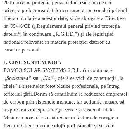
2016 privind protecția persoanelor fizice în ceea ce
privește prelucrarea datelor cu caracter personal și privind
libera circulație a acestor date, și de abrogare a Directivei
nr. 95/46/CE (,,Regulamentul general privind protecția
datelor”, în continuare ,,R.G.P.D.”) și ale legislației
naționale relevante în materia protecției datelor cu
caracter personal.
1. CINE SUNTEM NOI ?
FOMCO SOLAR SYSTEMS S.R.L. (în continuare
,
,Societatea”
sau
,,Noi”
) oferă servicii de construcţii „la
cheie” a sistemelor fotovoltaice profesionale, pe întreg
teritoriul ţării.Dorim să contribuim la reducerea amprentei
de carbon prin sistemele montate, iar acțiunile noastre să
inspire tranziția spre energia verde și sustenabilitate.
Misiunea noastră este să reducem factura de energie a
fiecărui Client oferind soluții profesionale și servicii