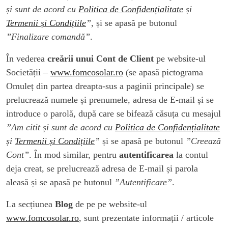
și sunt de acord cu
Politica de Confidențialitate
și
Termenii și Condițiile
”
, și se apasă pe butonul
”Finalizare comandă”
.
În vederea
creării unui Cont de Client
pe website-ul
Societății –
www.fomcosolar.ro
(se apasă pictograma
Omuleț din partea dreapta-sus a paginii principale) se
prelucrează numele și prenumele, adresa de E-mail și se
introduce o parolă, după care se bifează căsuța cu mesajul
”Am citit și sunt de acord cu
Politica de Confidențialitate
și
Termenii și Condițiile
”
și se apasă pe butonul
”Creează
Cont”
. În mod similar, pentru
autentificarea
la contul
deja creat, se prelucrează adresa de E-mail și parola
aleasă și se apasă pe butonul
”Autentificare”
.
La secțiunea
Blog
de pe pe website-ul
www.fomcosolar.ro
, sunt prezentate informații / articole