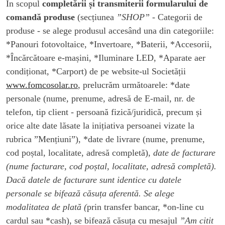
În scopul
completării și transmiterii formularului de
comandă produse
(secțiunea
”SHOP”
- Categorii de
produse - se alege produsul accesând una din categoriile:
*Panouri fotovoltaice, *Invertoare, *Baterii, *Accesorii,
*Încărcătoare e-mașini, *Iluminare LED, *Aparate aer
condiționat, *Carport) de pe website-ul Societății
www.fomcosolar.ro
, prelucrăm următoarele: *date
personale (nume, prenume, adresă de E-mail, nr. de
telefon, tip client - persoană fizică/juridică, precum și
orice alte date lăsate la inițiativa persoanei vizate la
rubrica ”Mențiuni”), *date de livrare (nume, prenume,
cod poștal, localitate, adresă completă),
date de facturare
(nume facturare, cod poștal, localitate, adresă completă).
Dacă datele de facturare sunt identice cu datele
personale se bifează căsuța aferentă. Se alege
modalitatea de plată (
prin transfer bancar, *on-line cu
cardul sau *cash), se bifează căsuța cu mesajul
”Am citit