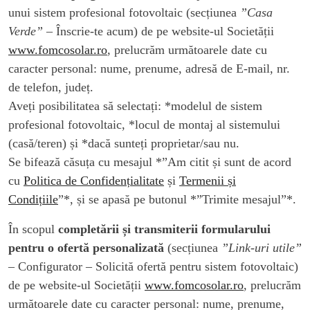
unui sistem profesional fotovoltaic (secțiunea
”Casa
Verde”
– Înscrie-te acum) de pe website-ul Societății
www.fomcosolar.ro
, prelucrăm următoarele date cu
caracter personal: nume, prenume, adresă de E-mail, nr.
de telefon, județ.
Aveți posibilitatea să selectați: *modelul de sistem
profesional fotovoltaic, *locul de montaj al sistemului
(casă/teren) și *dacă sunteți proprietar/sau nu.
Se bifează căsuța cu mesajul *”Am citit și sunt de acord
cu
Politica de Confidențialitate
și
Termenii și
Condițiile
”*, și se apasă pe butonul *”Trimite mesajul”*.
În scopul
completării și transmiterii formularului
pentru o ofertă personalizată
(secțiunea
”Link-uri utile”
– Configurator – Solicită ofertă pentru sistem fotovoltaic)
de pe website-ul Societății
www.fomcosolar.ro
, prelucrăm
următoarele date cu caracter personal: nume, prenume,