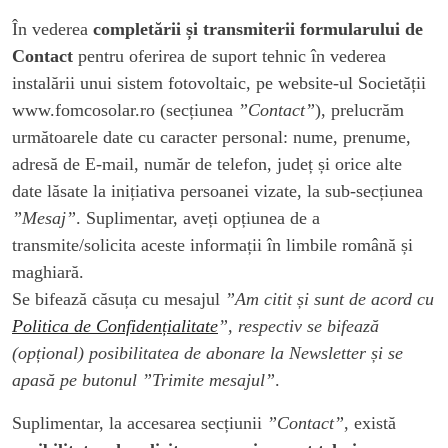
În vederea
completării și transmiterii formularului de
Contact
pentru oferirea de suport tehnic în vederea
instalării unui sistem fotovoltaic, pe website-ul Societății
www.fomcosolar.ro (secțiunea
”Contact”
), prelucrăm
următoarele date cu caracter personal: nume, prenume,
adresă de E-mail, număr de telefon, județ și orice alte
date lăsate la inițiativa persoanei vizate, la sub-secțiunea
”Mesaj”
. Suplimentar, aveți opțiunea de a
transmite/solicita aceste informații în limbile română și
maghiară.
Se bifează căsuța cu mesajul
”Am citit și sunt de acord cu
Politica de Confidențialitate
”, respectiv se bifează
(opțional) posibilitatea de abonare la Newsletter și se
apasă pe butonul ”Trimite mesajul”
.
Suplimentar, la accesarea secțiunii
”Contact”
, există