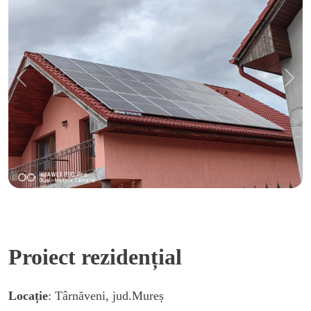
Previous
Nex
Proiect rezidențial
Locație
: Târnăveni, jud.Mureș