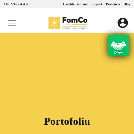
+40 724-364.432
Credite Bancare
Suport
Parteneri
Blog
Ofertă
Portofoliu