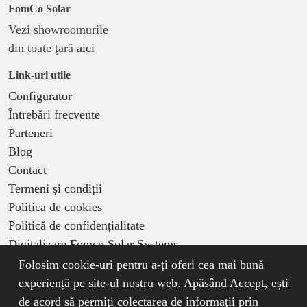
FomCo Solar
Vezi showroomurile
din toate ţară
aici
Link-uri utile
Configurator
Întrebări frecvente
Parteneri
Blog
Contact
Termeni și condiții
Politica de cookies
Politică de confidențialitate
Digitalizare Fomco Solar Systems
Folosim cookie-uri pentru a-ți oferi cea mai bună
Regulament oficial al campaniei Black Sale Solar
experiență pe site-ul nostru web. Apăsând Accept, ești
de acord să permiți colectarea de informații prin
© FomCo Solar. Toate drepturile rezervate