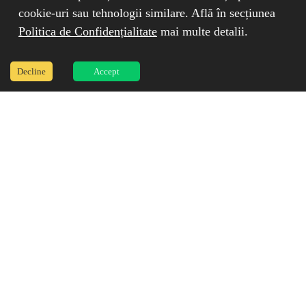
cookie-uri sau tehnologii similare. Află în secțiunea
Politica de Confidențialitate
mai multe detalii.
Decline
Accept
Autorizat ANRE
din 2012
Montator avizat AFM
2019-2021-2023